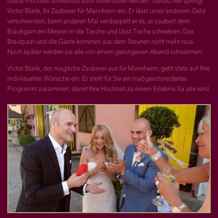
Gäste möchten schließlich auch unterhalten werden. Genau hier springt
Victor Blank, Ihr Zauberer für Mannheim ein: Er lässt unter anderem Geld
verschwinden, beim anderen Mal verdoppelt er es, er zaubert dem
Bräutigam ein Messer in die Tasche und lässt Tische schweben. Das
Brautpaar und die Gäste kommen aus dem Staunen nicht mehr raus.
Noch später werden sie alle von einem gelungenen Abend schwärmen.
Victor Blank, der magische Zauberer aus für Mannheim, geht stets auf Ihre
individuellen Wünsche ein. Er stellt für Sie ein maßgeschneidertes
Programm zusammen, damit Ihre Hochzeit zu einem Erlebnis für alle wird.